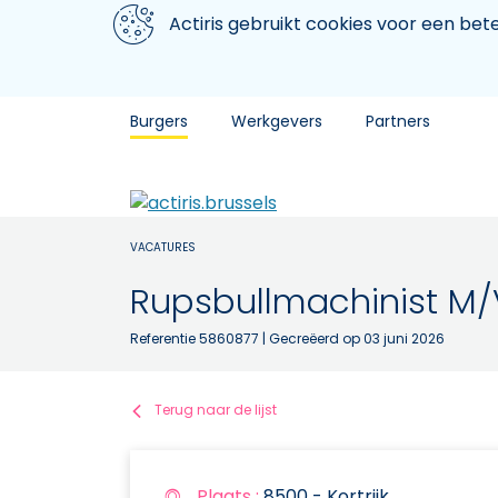
Aller au contenu principal
We gebruiken cookies
Actiris gebruikt cookies voor een be
Burgers
Werkgevers
Partners
VACATURES
Rupsbullmachinist M/
Referentie 5860877
| Gecreëerd op 03 juni 2026
Terug naar de lijst
Plaats :
8500 - Kortrijk