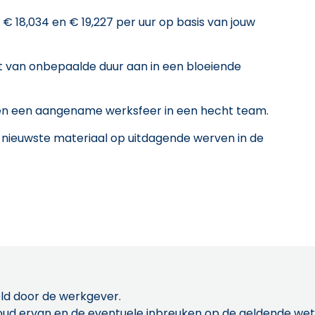
€ 18,034 en € 19,227 per uur op basis van jouw
act van onbepaalde duur aan in een bloeiende
 en een aangename werksfeer in een hecht team.
 nieuwste materiaal op uitdagende werven in de
ld door de werkgever.
inhoud ervan en de eventuele inbreuken op de geldende w