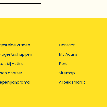
gestelde vragen
Contact
e agentschappen
My Actiris
n bij Actiris
Pers
isch charter
Sitemap
oepenpanorama
Arbeidsmarkt