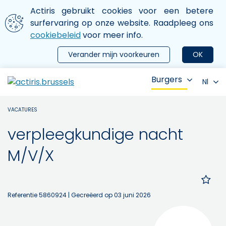
Aller au contenu principal
We gebruiken cookies
Actiris gebruikt cookies voor een betere
ermer le menu
surfervaring op onze website. Raadpleeg ons
cookiebeleid
voor meer info.
Verander mijn voorkeuren
OK
Burgers
Nl
VACATURES
verpleegkundige nacht
M/V/X
Referentie 5860924
| Gecreëerd op 03 juni 2026