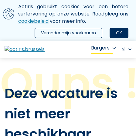
Aller au contenu principal
We gebruiken cookies
Actiris gebruikt cookies voor een betere
ermer le menu
surfervaring op onze website. Raadpleeg ons
cookiebeleid
voor meer info.
Verander mijn voorkeuren
OK
Burgers
Nl
Deze vacature is
niet meer
beschikbaar.