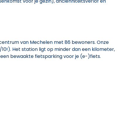
senkomst voor je gezin), anciënniteitsverlof en
t centrum van Mechelen met 86 bewoners. Onze
10!). Het station ligt op minder dan een kilometer,
en bewaakte fietsparking voor je (e-)fiets.