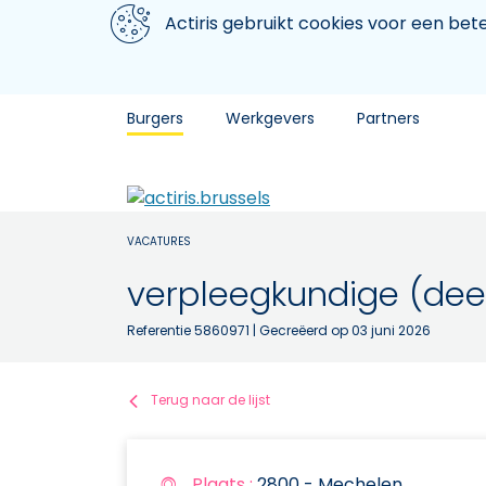
Aller au contenu principal
We gebruiken cookies
Actiris gebruikt cookies voor een be
Burgers
Werkgevers
Partners
VACATURES
verpleegkundige (deel
Referentie 5860971
| Gecreëerd op 03 juni 2026
Terug naar de lijst
Plaats :
2800 - Mechelen