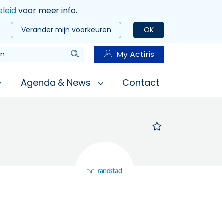
leid
voor meer info.
Verander mijn voorkeuren
OK
Zoeken
My Actiris
n
Agenda & News
Contact