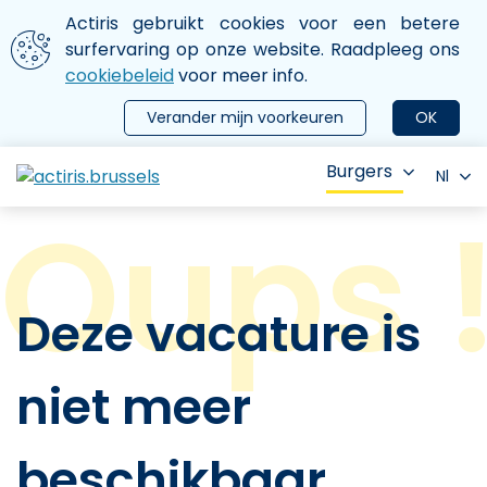
Aller au contenu principal
We gebruiken cookies
Actiris gebruikt cookies voor een betere
ermer le menu
surfervaring op onze website. Raadpleeg ons
cookiebeleid
voor meer info.
Verander mijn voorkeuren
OK
Burgers
Nl
Deze vacature is
niet meer
beschikbaar.