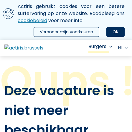
Aller au contenu principal
We gebruiken cookies
Actiris gebruikt cookies voor een betere
ermer le menu
surfervaring op onze website. Raadpleeg ons
cookiebeleid
voor meer info.
Verander mijn voorkeuren
OK
Burgers
Nl
Deze vacature is
niet meer
beschikbaar.