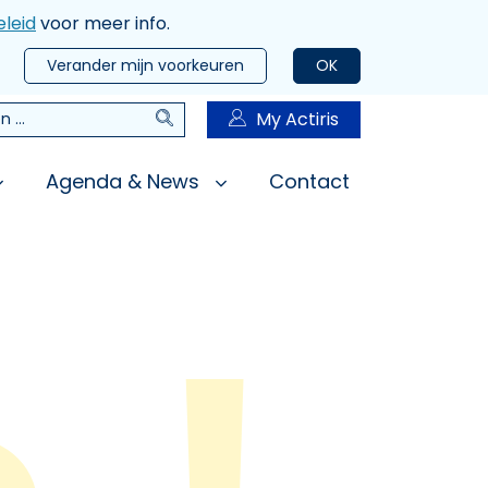
leid
voor meer info.
Verander mijn voorkeuren
OK
Zoeken
My Actiris
n
Agenda & News
Contact