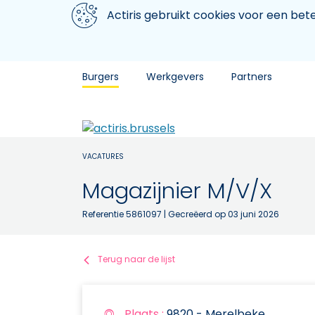
Aller au contenu principal
We gebruiken cookies
Actiris gebruikt cookies voor een be
Burgers
Werkgevers
Partners
VACATURES
Magazijnier M/V/X
Referentie 5861097
| Gecreëerd op 03 juni 2026
Terug naar de lijst
Plaats :
9820 - Merelbeke