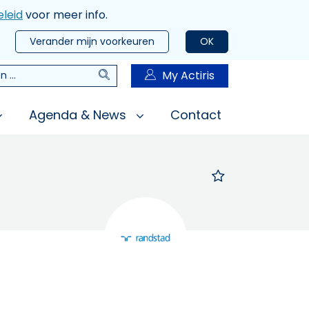
leid
voor meer info.
Verander mijn voorkeuren
OK
Zoeken
My Actiris
n
Agenda & News
Contact