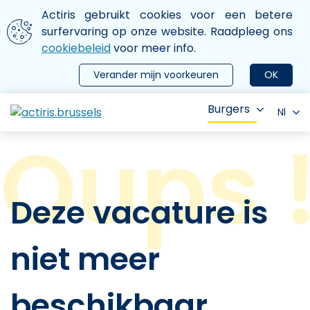
Aller au contenu principal
We gebruiken cookies
Actiris gebruikt cookies voor een betere
ermer le menu
surfervaring op onze website. Raadpleeg ons
cookiebeleid
voor meer info.
Verander mijn voorkeuren
OK
Burgers
Nl
Deze vacature is
niet meer
beschikbaar.