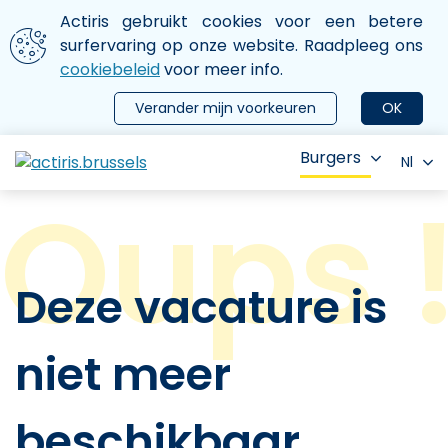
Aller au contenu principal
We gebruiken cookies
Actiris gebruikt cookies voor een betere
ermer le menu
surfervaring op onze website. Raadpleeg ons
cookiebeleid
voor meer info.
Verander mijn voorkeuren
OK
Burgers
Nl
Deze vacature is
niet meer
beschikbaar.