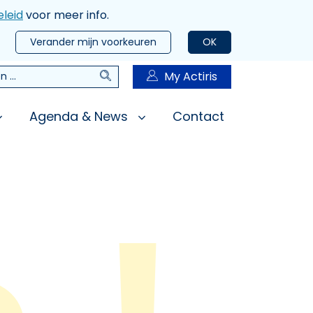
leid
voor meer info.
Verander mijn voorkeuren
OK
Zoeken
My Actiris
n
Agenda & News
Contact