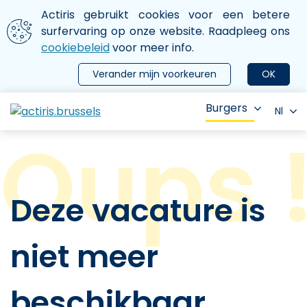
Aller au contenu principal
We gebruiken cookies
Actiris gebruikt cookies voor een betere
ermer le menu
surfervaring op onze website. Raadpleeg ons
cookiebeleid
voor meer info.
Verander mijn voorkeuren
OK
Burgers
Nl
Deze vacature is
niet meer
beschikbaar.