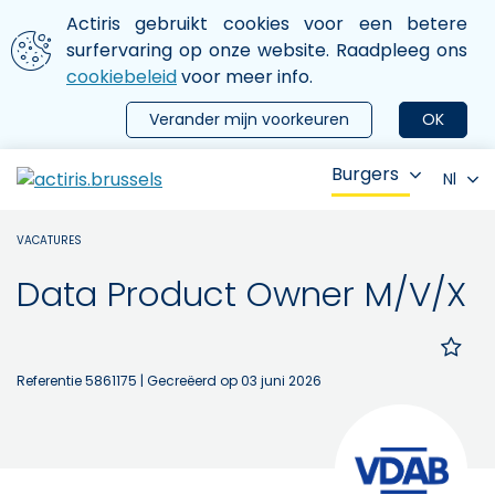
Aller au contenu principal
We gebruiken cookies
Actiris gebruikt cookies voor een betere
ermer le menu
surfervaring op onze website. Raadpleeg ons
cookiebeleid
voor meer info.
Verander mijn voorkeuren
OK
Burgers
Nl
VACATURES
Data Product Owner M/V/X
Referentie 5861175
| Gecreëerd op 03 juni 2026