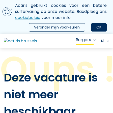
Aller au contenu principal
We gebruiken cookies
Actiris gebruikt cookies voor een betere
ermer le menu
surfervaring op onze website. Raadpleeg ons
cookiebeleid
voor meer info.
Verander mijn voorkeuren
OK
Burgers
Nl
Deze vacature is
niet meer
beschikbaar.