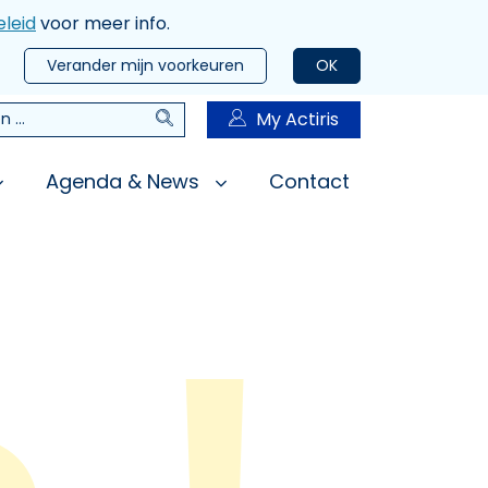
leid
voor meer info.
Verander mijn voorkeuren
OK
Zoeken
My Actiris
n
Agenda & News
Contact