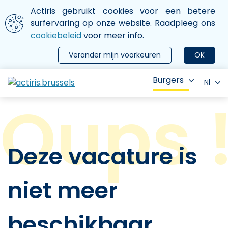
Aller au contenu principal
We gebruiken cookies
Actiris gebruikt cookies voor een betere
ermer le menu
surfervaring op onze website. Raadpleeg ons
cookiebeleid
voor meer info.
Verander mijn voorkeuren
OK
Burgers
Nl
Deze vacature is
niet meer
beschikbaar.