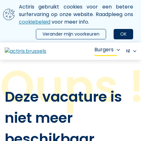
Aller au contenu principal
We gebruiken cookies
Actiris gebruikt cookies voor een betere
ermer le menu
surfervaring op onze website. Raadpleeg ons
cookiebeleid
voor meer info.
Verander mijn voorkeuren
OK
Burgers
Nl
Deze vacature is
niet meer
beschikbaar.