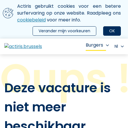
Aller au contenu principal
We gebruiken cookies
Actiris gebruikt cookies voor een betere
ermer le menu
surfervaring op onze website. Raadpleeg ons
cookiebeleid
voor meer info.
Verander mijn voorkeuren
OK
Burgers
Nl
Deze vacature is
niet meer
beschikbaar.