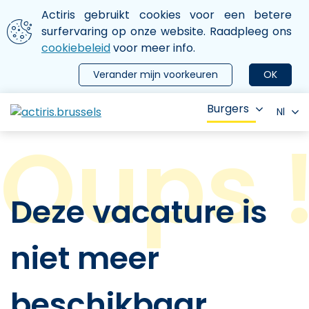
Aller au contenu principal
We gebruiken cookies
Actiris gebruikt cookies voor een betere
ermer le menu
surfervaring op onze website. Raadpleeg ons
cookiebeleid
voor meer info.
Verander mijn voorkeuren
OK
Burgers
Nl
Deze vacature is
niet meer
beschikbaar.