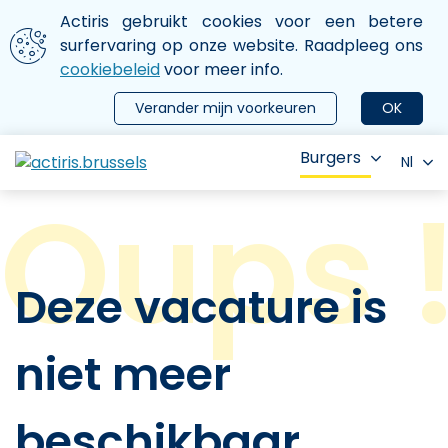
Aller au contenu principal
We gebruiken cookies
Actiris gebruikt cookies voor een betere
ermer le menu
surfervaring op onze website. Raadpleeg ons
cookiebeleid
voor meer info.
Verander mijn voorkeuren
OK
Burgers
Nl
Deze vacature is
niet meer
beschikbaar.