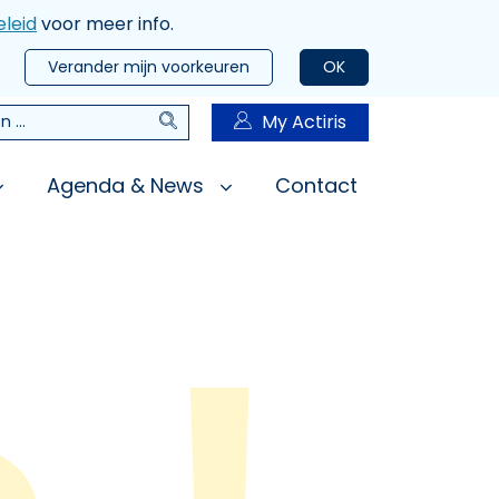
leid
voor meer info.
Verander mijn voorkeuren
OK
Zoeken
My Actiris
n
Agenda & News
Contact