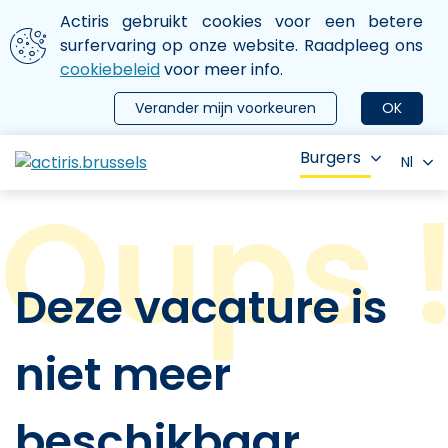
Aller au contenu principal
We gebruiken cookies
Actiris gebruikt cookies voor een betere
ermer le menu
surfervaring op onze website. Raadpleeg ons
cookiebeleid
voor meer info.
Verander mijn voorkeuren
OK
Burgers
Nl
Deze vacature is
niet meer
beschikbaar.