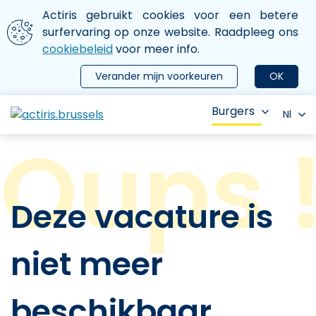
Aller au contenu principal
We gebruiken cookies
Actiris gebruikt cookies voor een betere
ermer le menu
surfervaring op onze website. Raadpleeg ons
cookiebeleid
voor meer info.
Verander mijn voorkeuren
OK
Burgers
Nl
Deze vacature is
niet meer
beschikbaar.