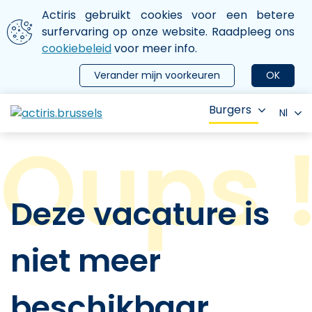
Aller au contenu principal
We gebruiken cookies
Actiris gebruikt cookies voor een betere
ermer le menu
surfervaring op onze website. Raadpleeg ons
cookiebeleid
voor meer info.
Verander mijn voorkeuren
OK
Burgers
Nl
Deze vacature is
niet meer
beschikbaar.