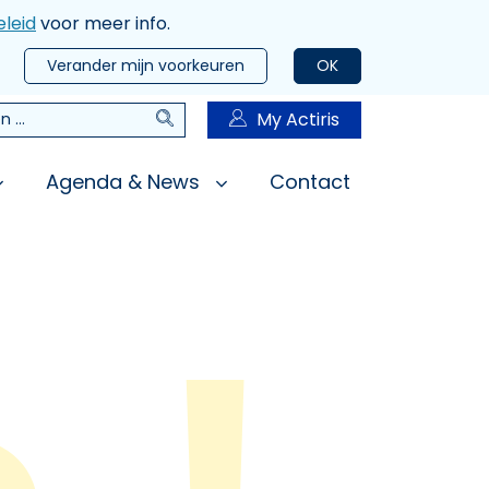
leid
voor meer info.
Verander mijn voorkeuren
OK
Zoeken
My Actiris
n
Agenda & News
Contact