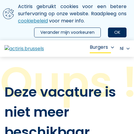
Aller au contenu principal
We gebruiken cookies
Actiris gebruikt cookies voor een betere
ermer le menu
surfervaring op onze website. Raadpleeg ons
cookiebeleid
voor meer info.
Verander mijn voorkeuren
OK
Burgers
Nl
Deze vacature is
niet meer
beschikbaar.