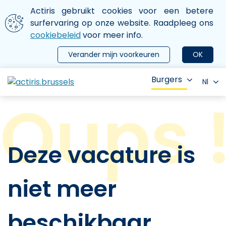
Aller au contenu principal
We gebruiken cookies
Actiris gebruikt cookies voor een betere
ermer le menu
surfervaring op onze website. Raadpleeg ons
cookiebeleid
voor meer info.
Verander mijn voorkeuren
OK
Burgers
Nl
Deze vacature is
niet meer
beschikbaar.