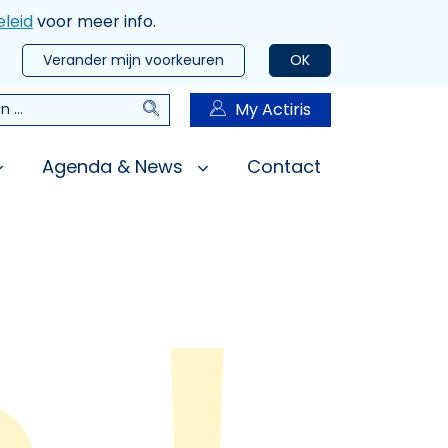
leid
voor meer info.
Verander mijn voorkeuren
OK
Zoeken
My Actiris
n
Agenda & News
Contact