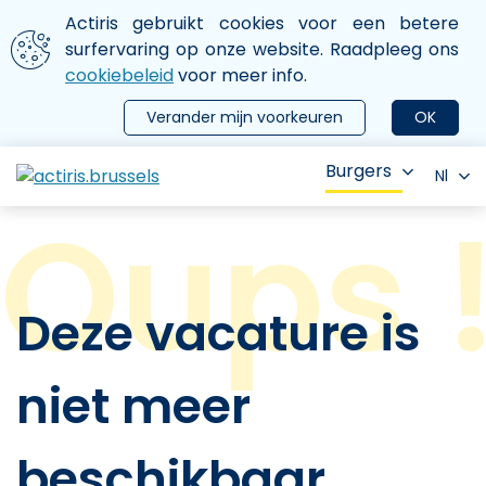
Aller au contenu principal
We gebruiken cookies
Actiris gebruikt cookies voor een betere
ermer le menu
surfervaring op onze website. Raadpleeg ons
cookiebeleid
voor meer info.
Verander mijn voorkeuren
OK
Burgers
Nl
Deze vacature is
niet meer
beschikbaar.