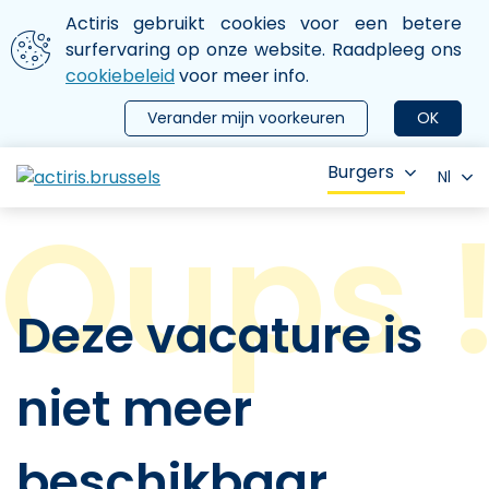
Aller au contenu principal
We gebruiken cookies
Actiris gebruikt cookies voor een betere
ermer le menu
surfervaring op onze website. Raadpleeg ons
cookiebeleid
voor meer info.
Verander mijn voorkeuren
OK
Burgers
Nl
Deze vacature is
niet meer
beschikbaar.