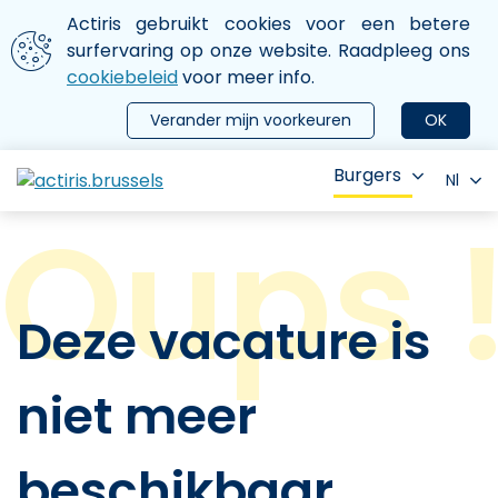
Aller au contenu principal
We gebruiken cookies
Actiris gebruikt cookies voor een betere
ermer le menu
surfervaring op onze website. Raadpleeg ons
cookiebeleid
voor meer info.
Verander mijn voorkeuren
OK
Burgers
Nl
Deze vacature is
niet meer
beschikbaar.