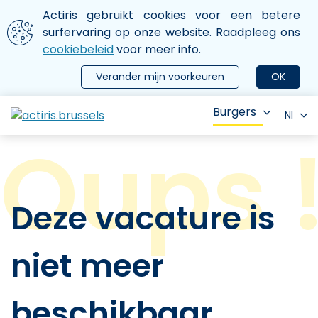
Aller au contenu principal
We gebruiken cookies
Actiris gebruikt cookies voor een betere
ermer le menu
surfervaring op onze website. Raadpleeg ons
cookiebeleid
voor meer info.
Verander mijn voorkeuren
OK
Burgers
Nl
Deze vacature is
niet meer
beschikbaar.