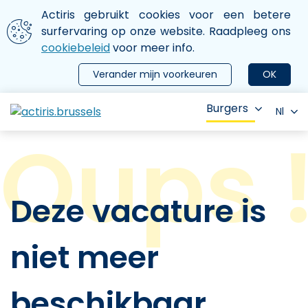
Aller au contenu principal
We gebruiken cookies
Actiris gebruikt cookies voor een betere
ermer le menu
surfervaring op onze website. Raadpleeg ons
cookiebeleid
voor meer info.
Verander mijn voorkeuren
OK
Burgers
Nl
Deze vacature is
niet meer
beschikbaar.