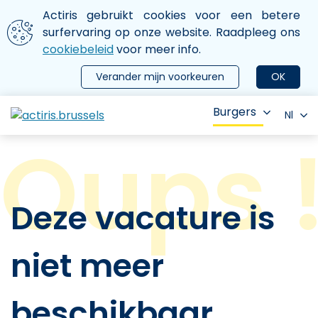
Aller au contenu principal
We gebruiken cookies
Actiris gebruikt cookies voor een betere
ermer le menu
surfervaring op onze website. Raadpleeg ons
cookiebeleid
voor meer info.
Verander mijn voorkeuren
OK
Burgers
Nl
Deze vacature is
niet meer
beschikbaar.