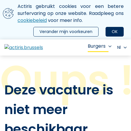
Aller au contenu principal
We gebruiken cookies
Actiris gebruikt cookies voor een betere
ermer le menu
surfervaring op onze website. Raadpleeg ons
cookiebeleid
voor meer info.
Verander mijn voorkeuren
OK
Burgers
Nl
Deze vacature is
niet meer
beschikbaar.