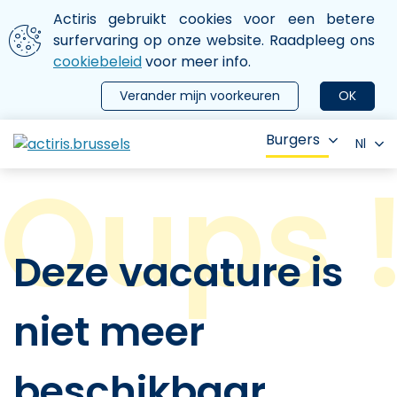
Aller au contenu principal
We gebruiken cookies
Actiris gebruikt cookies voor een betere
ermer le menu
surfervaring op onze website. Raadpleeg ons
cookiebeleid
voor meer info.
Verander mijn voorkeuren
OK
Burgers
Nl
Deze vacature is
niet meer
beschikbaar.