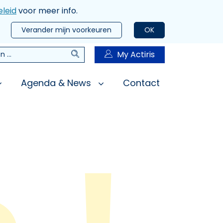
leid
voor meer info.
Verander mijn voorkeuren
OK
Zoeken
My Actiris
n
Agenda & News
Contact