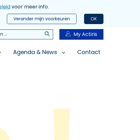
leid
voor meer info.
Verander mijn voorkeuren
OK
Zoeken
My Actiris
n
Agenda & News
Contact