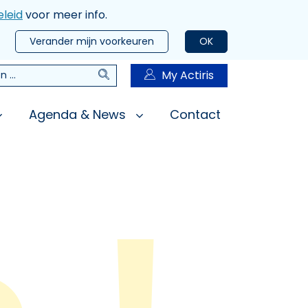
leid
voor meer info.
Verander mijn voorkeuren
OK
Zoeken
My Actiris
n
Agenda & News
Contact