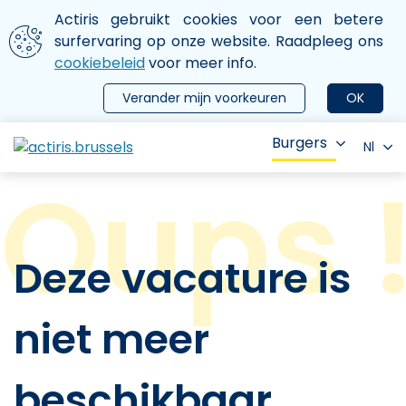
Aller au contenu principal
We gebruiken cookies
Actiris gebruikt cookies voor een betere
ermer le menu
surfervaring op onze website. Raadpleeg ons
cookiebeleid
voor meer info.
Verander mijn voorkeuren
OK
Burgers
Nl
Deze vacature is
niet meer
beschikbaar.