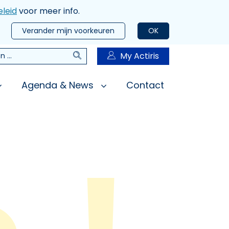
leid
voor meer info.
Verander mijn voorkeuren
OK
Zoeken
My Actiris
n
Agenda & News
Contact