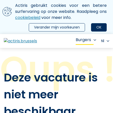
Aller au contenu principal
We gebruiken cookies
Actiris gebruikt cookies voor een betere
ermer le menu
surfervaring op onze website. Raadpleeg ons
cookiebeleid
voor meer info.
Verander mijn voorkeuren
OK
Burgers
Nl
Deze vacature is
niet meer
beschikbaar.