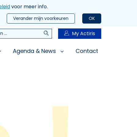
leid
voor meer info.
Verander mijn voorkeuren
OK
Zoeken
My Actiris
n
Agenda & News
Contact