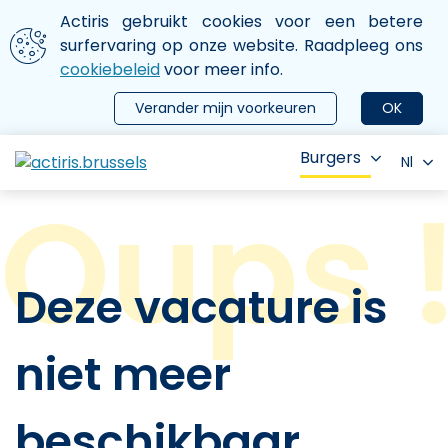
Aller au contenu principal
We gebruiken cookies
Actiris gebruikt cookies voor een betere
ermer le menu
surfervaring op onze website. Raadpleeg ons
cookiebeleid
voor meer info.
Verander mijn voorkeuren
OK
Burgers
Nl
Deze vacature is
niet meer
beschikbaar.