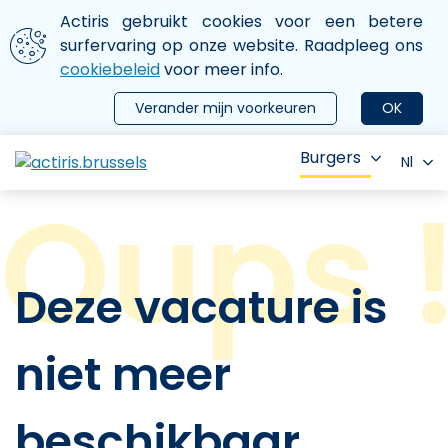
Aller au contenu principal
We gebruiken cookies
Actiris gebruikt cookies voor een betere
ermer le menu
surfervaring op onze website. Raadpleeg ons
cookiebeleid
voor meer info.
Verander mijn voorkeuren
OK
Burgers
Nl
Deze vacature is
niet meer
beschikbaar.