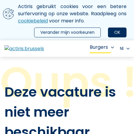
Aller au contenu principal
We gebruiken cookies
Actiris gebruikt cookies voor een betere
ermer le menu
surfervaring op onze website. Raadpleeg ons
cookiebeleid
voor meer info.
Verander mijn voorkeuren
OK
Burgers
Nl
Deze vacature is
niet meer
beschikbaar.