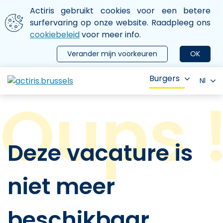
Aller au contenu principal
We gebruiken cookies
Actiris gebruikt cookies voor een betere
ermer le menu
surfervaring op onze website. Raadpleeg ons
cookiebeleid
voor meer info.
Verander mijn voorkeuren
OK
Burgers
Nl
Deze vacature is
niet meer
beschikbaar.