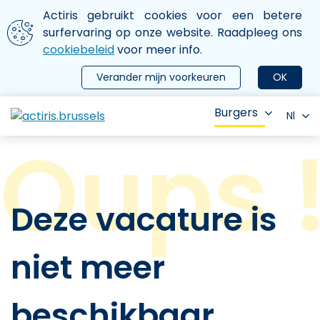
Aller au contenu principal
We gebruiken cookies
Actiris gebruikt cookies voor een betere
ermer le menu
surfervaring op onze website. Raadpleeg ons
cookiebeleid
voor meer info.
Verander mijn voorkeuren
OK
Burgers
Nl
Deze vacature is
niet meer
beschikbaar.