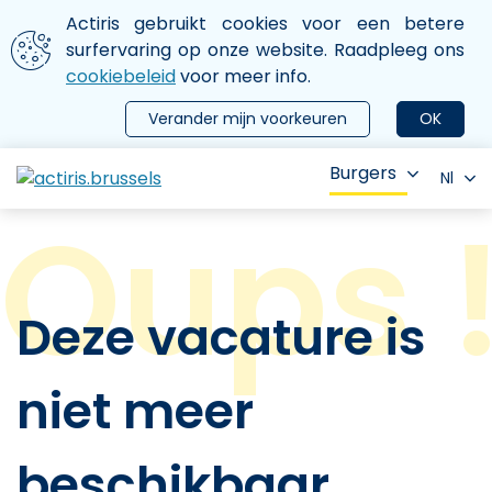
Aller au contenu principal
We gebruiken cookies
Actiris gebruikt cookies voor een betere
ermer le menu
surfervaring op onze website. Raadpleeg ons
cookiebeleid
voor meer info.
Verander mijn voorkeuren
OK
Burgers
Nl
Deze vacature is
niet meer
beschikbaar.