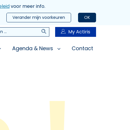
leid
voor meer info.
Verander mijn voorkeuren
OK
Zoeken
My Actiris
n
Agenda & News
Contact